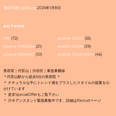
電話不通のお知らせ
2026年1月8日
AUTHOR
info
(72)
posted ENDO
(55)
posted HAMADA
(21)
posted SAKAI
(39)
posted SAWANO
(10)
posted TAKAHASHI
(46)
美容室｜代官山｜渋谷区｜東急東横線
＊代官山駅から徒歩5分の美容院 ＊
＊ ナチュラルな中にトレンド感をプラスしたスタイルの提案を心
がけています
＊ 是非SpecialOfferもご覧下さい
＊ 只今アシスタント緊急募集中です。詳細はRecruitページ