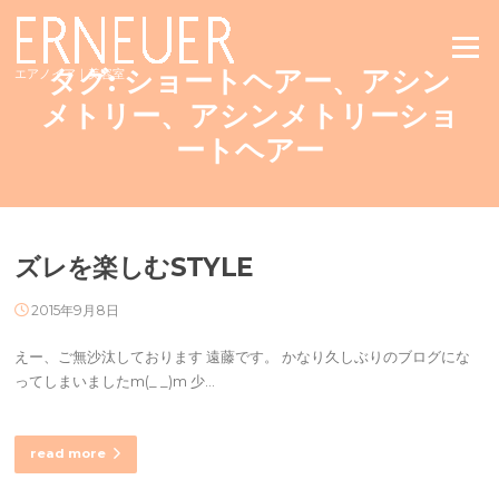
Skip
to
Menu
content
タグ:
ショートヘアー、アシン
エアノイア｜美容室
メトリー、アシンメトリーショ
ートヘアー
ズレを楽しむSTYLE
2015年9月8日
えー、ご無沙汰しております 遠藤です。 かなり久しぶりのブログにな
ってしまいましたm(_ _)m 少…
read more