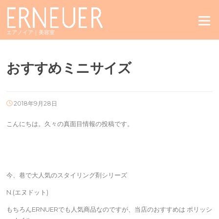
Skip
to
Menu
content
エアノイア｜美容室
おすすめミニサイズ
2018年9月28日
こんにちは。久々の真面目情報の投稿です。
今、巷で大人気のスタイリング剤シリーズ
N.(エヌドット)
もちろんERNUERでも人気商品なのですが、当店のおすすめは ポリッシ