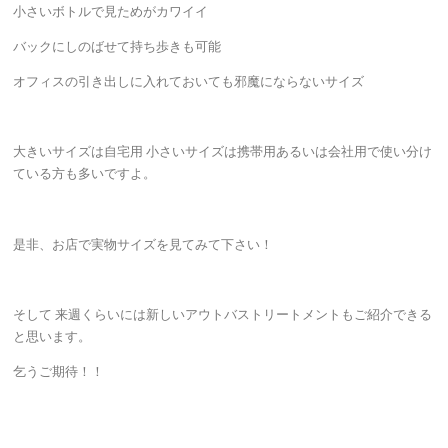
小さいボトルで見ためがカワイイ
バックにしのばせて持ち歩きも可能
オフィスの引き出しに入れておいても邪魔にならないサイズ
大きいサイズは自宅用 小さいサイズは携帯用あるいは会社用で使い分け
ている方も多いですよ。
是非、お店で実物サイズを見てみて下さい！
そして 来週くらいには新しいアウトバストリートメントもご紹介できる
と思います。
乞うご期待！！