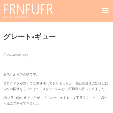
Skip
to
Menu
content
エアノイア｜美容室
グレート•ギュー
2014年5月25日
お久しぶりの高橋です。
ブログネタが無くてご無沙汰しておりましたが、先日の連休の定休日に
GWの振替をくっつけて、スタッフみんなで石垣島へ行って来ました。
2泊3日の短い旅でしたが、リフレッシュするには丁度良く、とても楽し
く過ごす事ができました。