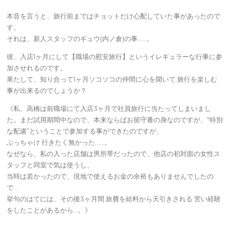
本音を言うと、旅行前まではチョットだけ心配していた事があったので
す。
それは、新人スタッフのギュウ(内ノ倉)の事……。
彼、入店1ヶ月にして【職場の慰安旅行】というイレギュラーな行事に参
加させれるのです。
果たして、知り合って1ヶ月ソコソコの仲間に心を開いて 旅行を楽しむ
事が出来るのでしょうか？
《私、高橋は前職場にて入店3ヶ月で社員旅行に当たってしまいまし
た。まだ試用期間中なので、本来ならばお留守番の身なのですが、“特別
な配慮”ということで参加する事ができたのですが、
ぶっちゃけ 行きたく無かった……。
なぜなら、私の入った店舗は男所帯だったので、他店の初対面の女性ス
タッフと同室で気は使うし、
当時は若かったので、現地で使えるお金の余裕もありませんでしたの
で…
挙句のはてには、その後3ヶ月間 旅費を給料から天引きされる 苦い経験
をしたことがあるから…。》