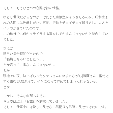
そして、もうひとつの心配は彼の性格。
ゆとり世代だからなのか、はたまた血液型がそうさせるのか、昭和生ま
れの人間には理解しがたい言動、行動をチョイチョイ繰り返し、大人を
イラつかせていたのです。
この旅行でも何かイライラする事をしでかすんじゃないかと懸念してい
ました。
例えば、
朝早い集合時間だったので、
「寝坊しちゃいました〜。」
とか言って、来ないんじゃないか…
とか
現地での夜、酔っぱらったタケルさんに絡まれながら(遠藤さん、酔うと
すぐ絡む)説教されて、イヤになって辞めてしまうんじゃないか…
とか
しかし、そんな心配もよそに
ギュウは誰よりも旅行を満喫していました。
そして、仕事中には決して見せない気配りを私達に見せつけたのです。