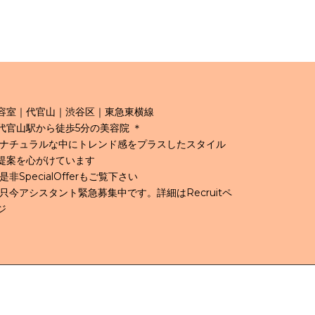
容室｜代官山｜渋谷区｜東急東横線
代官山駅から徒歩5分の美容院 ＊
 ナチュラルな中にトレンド感をプラスしたスタイル
提案を心がけています
 是非SpecialOfferもご覧下さい
 只今アシスタント緊急募集中です。詳細はRecruitペ
ジ