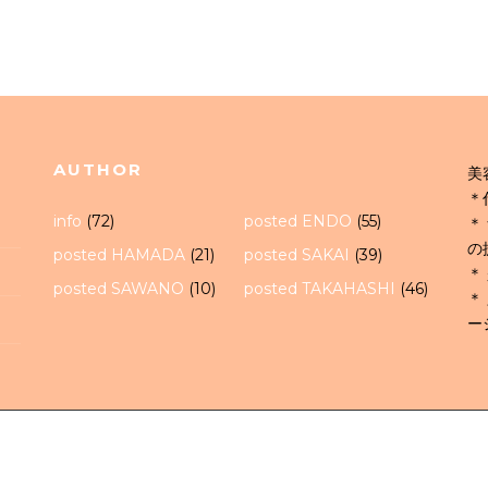
AUTHOR
美
＊
info
(72)
posted ENDO
(55)
＊
の
posted HAMADA
(21)
posted SAKAI
(39)
＊
posted SAWANO
(10)
posted TAKAHASHI
(46)
＊
ー