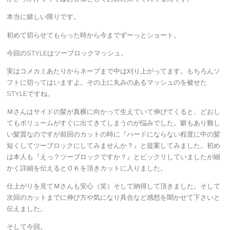
本当に嬉しい限りです。
初めて切らせてもらった時から今までずーっとショート。
今回のSTYLEはツーブロックマッシュ。
実はコメカミあたりからネープまで中は刈り上がってます。もちろんソ
フトに切ってはいますよ。その上に丸みのあるマッシュのを被せた
STYLEですね。
Ｍさんはサイドの髪が真横に向かって生えていて伸びてくると、どおし
てもボリュームがすぐに出てきてしまうのが悩みでした。癖もあり難し
い髪質なのですが前回のカットの時に『ハードにならない程度に中の髪
短くしてツーブロックにしてみませんか？』と提案してみました。初め
は本人も『えっ？ツーブロックですか？』とビックリしていましたが細
かく詳細を伝えるとＯＫを頂きカットに入りました。
仕上がりを見てＭさんも安心（笑）そして納得して頂きました。そして
次回のカットまでに伸び方や気になり具合など感想を聞かせて下さいと
伝えました。
そして今回。