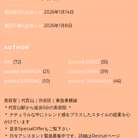
電話復旧のお知らせ
2026年1月14日
電話不通のお知らせ
2026年1月8日
AUTHOR
info
(72)
posted ENDO
(55)
posted HAMADA
(21)
posted SAKAI
(39)
posted SAWANO
(10)
posted TAKAHASHI
(46)
美容室｜代官山｜渋谷区｜東急東横線
＊代官山駅から徒歩5分の美容院 ＊
＊ ナチュラルな中にトレンド感をプラスしたスタイルの提案を心
がけています
＊ 是非SpecialOfferもご覧下さい
＊ 只今アシスタント緊急募集中です。詳細はRecruitページ