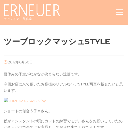
Skip
to
Menu
content
エアノイア｜美容室
ツーブロックマッシュSTYLE
2012年6月30日
夏休みの予定がなかなか決まらない遠藤です。
今回お店に来て頂いたお客様のリアルなヘアSTYLE写真を載せたいと思
います。
ショートの似合う子Ｍさん。
僕がアシスタントの頃にカットの練習でモデルさんをお願いしていたの
がきっかけで今ではお客様としてお店に来てくれてるんです。