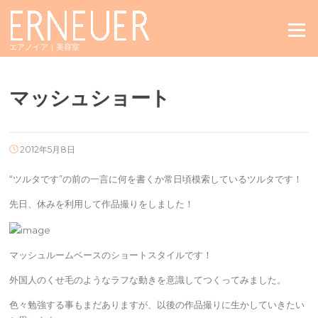
Skip
to
Menu
content
エアノイア｜美容室
マッシュショート
2012年5月8日
“ツルタです”の前の一言に何を書くか常日頃模索しているツルタです！
先日、休みを利用して作品撮りをしました！
マッシュルームベースのショートスタイルです！
外国人のくせ毛のようなラフな動きを意識してつくってみました。
色々勉強する事もまだありますが、以後の作品撮りに生かしていきたい