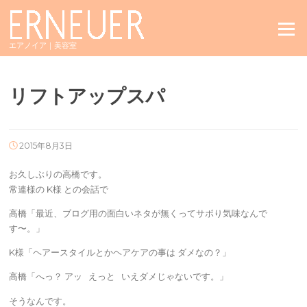
Skip
to
Menu
content
エアノイア｜美容室
リフトアップスパ
2015年8月3日
お久しぶりの高橋です。
常連様の K様 との会話で
高橋「最近、ブログ用の面白いネタが無くってサボり気味なんで
す〜。」
K様「ヘアースタイルとかヘアケアの事は ダメなの？」
高橋「へっ？ アッ えっと いえダメじゃないです。」
そうなんです。