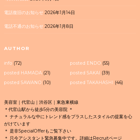
電話復旧のお知らせ
2026年1月14日
電話不通のお知らせ
2026年1月8日
AUTHOR
info
(72)
posted ENDO
(55)
posted HAMADA
(21)
posted SAKAI
(39)
posted SAWANO
(10)
posted TAKAHASHI
(46)
美容室｜代官山｜渋谷区｜東急東横線
＊代官山駅から徒歩5分の美容院 ＊
＊ ナチュラルな中にトレンド感をプラスしたスタイルの提案を心
がけています
＊ 是非SpecialOfferもご覧下さい
＊ 只今アシスタント緊急募集中です。詳細はRecruitページ