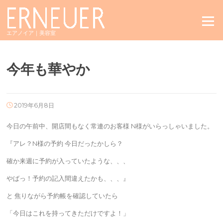
Skip
to
Menu
content
エアノイア｜美容室
今年も華やか
2019年6月8日
今日の午前中、開店間もなく常連のお客様 N様がいらっしゃいました。
『アレ？N様の予約 今日だったかしら？
確か来週に予約が入っていたような、、、
やばっ！予約の記入間違えたかも、、、』
と 焦りながら予約帳を確認していたら
「今日はこれを持ってきただけですよ！」