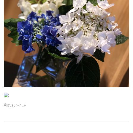
和むわ〜^_^