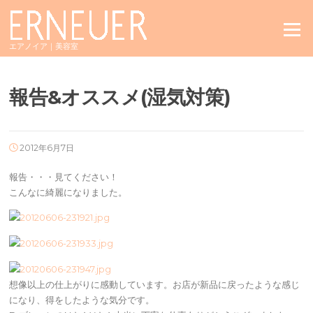
Skip
to
Menu
content
エアノイア｜美容室
報告&オススメ(湿気対策)
2012年6月7日
報告・・・見てください！
こんなに綺麗になりました。
想像以上の仕上がりに感動しています。お店が新品に戻ったような感じ
になり、得をしたような気分です。