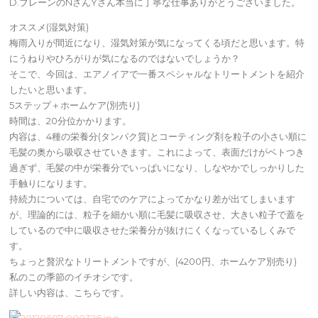
D.ブレーンのNさんYさん本当に丁寧な仕事ありがとうございました。
オススメ(湿気対策)
梅雨入りが間近になり、湿気対策が気になってくる頃だと思います。特
にうねりやひろがりが気になるのではないでしょうか？
そこで、今回は、エアノイアで一番スペシャルなトリートメントを紹介
したいと思います。
5ステップ＋ホームケア(別売り)
時間は、20分位かかります。
内容は、4種の栄養分(タンパク質)とコーティング剤を粒子の小さい順に
毛髪の奥から吸収させていきます。これによって、表面だけがベトつき
過ぎず、毛髪の中が栄養分でいっぱいになり、しなやかでしっかりした
手触りになります。
持続力については、自宅でのケアによってかなり差が出てしまいます
が、理論的には、粒子を細かい順に毛髪に吸収させ、大きい粒子で蓋を
しているので中に吸収させた栄養分が抜けにくくなっているしくみで
す。
ちょっと贅沢なトリートメントですが、(4200円、ホームケア別売り)
私のこの季節のイチオシです。
詳しい内容は、こちらです。