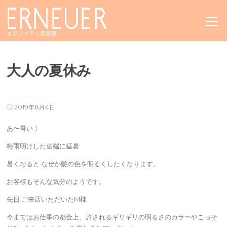
Skip
to
Menu
content
エアノイア｜美容室
大人の夏休み
2019年8月4日
あ〜暑い！
梅雨明けした途端に猛暑
暑くなると なぜか髪の色を明るくしたくなります。
お客様もそんな気分のようです。
先日 ご来店いただいたM様
今まではお仕事の都合上、許されるギリギリの明るさのカラーやこっそ