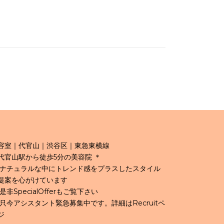
容室｜代官山｜渋谷区｜東急東横線
代官山駅から徒歩5分の美容院 ＊
 ナチュラルな中にトレンド感をプラスしたスタイル
提案を心がけています
 是非SpecialOfferもご覧下さい
 只今アシスタント緊急募集中です。詳細はRecruitペ
ジ