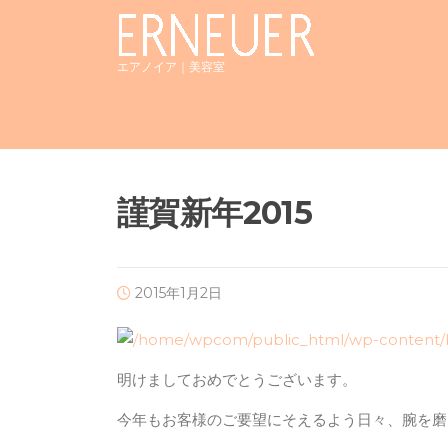
Skip
to
content
エアノイア｜美容室
謹賀新年2015
2015年1月2日
明けましておめでとうございます。
今年もお客様のご要望にそえるよう日々、腕を磨