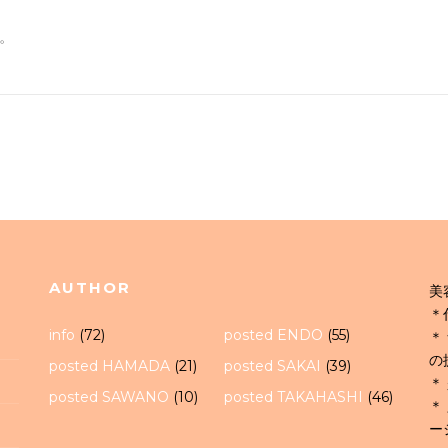
。
AUTHOR
美
＊
info
(72)
posted ENDO
(55)
＊
の
posted HAMADA
(21)
posted SAKAI
(39)
＊
posted SAWANO
(10)
posted TAKAHASHI
(46)
＊
ー