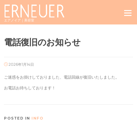
Skip
to
Menu
content
エアノイア｜美容室
電話復旧のお知らせ
2026年1月14日
ご迷惑をお掛けしておりました、電話回線が復旧いたしました。
お電話お待ちしております！
POSTED IN
INFO