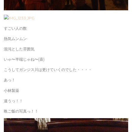
すごい人の数
熱気ムンムン
混沌とした雰囲気
いゃ〜半端じゃね〜(喜)
こうしてガンジス川は更けていくのでした・・・・
あっ！
小林製薬
違うっ！！
晩ご飯の写真っ！！