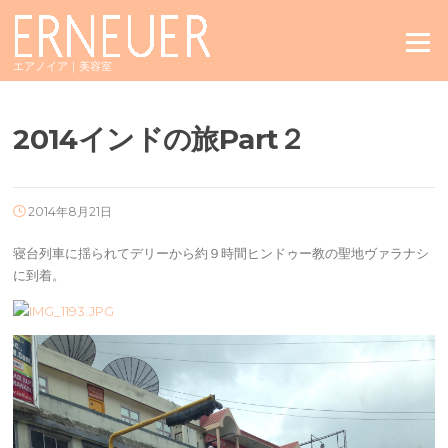
Skip
to
Menu
content
エアノイア｜美容室
2014インドの旅Part２
2014年8月21日
寝台列車に揺られてデリーから約９時間ヒンドゥー教の聖地ヴァラナシ
に到着。