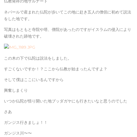
仏教発祥の地サルナート
ネパールで産まれた仏陀が歩いてこの地に赴き五人の僧侶に初めて説法
をした地です。
写真はもともと寺院や塔、僧院があったのですがイスラムの侵入により
破壊された跡地です。
この木の下で仏陀は説法をしました。
すごくないですか！？ここから仏教が始まったんですよ？
そして僕はここにいるんですから
興奮しまくり
いつか仏陀が悟り開いた地ブッダガヤにも行きたいなと思うのでした
さあ
ガンジス行きましょ！！
ガンジス川〜〜