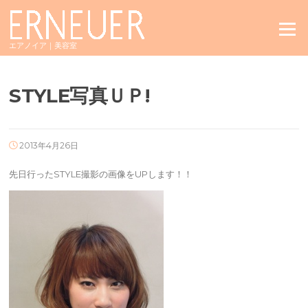
Skip
to
Menu
content
エアノイア｜美容室
STYLE写真ＵＰ!
2013年4月26日
先日行ったSTYLE撮影の画像をUPします！！