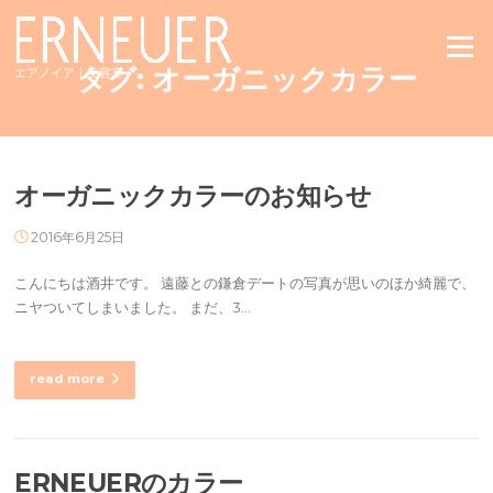
Skip
to
Menu
content
タグ:
オーガニックカラー
エアノイア｜美容室
オーガニックカラーのお知らせ
2016年6月25日
こんにちは酒井です。 遠藤との鎌倉デートの写真が思いのほか綺麗で、
ニヤついてしまいました。 まだ、3…
read more
ERNEUERのカラー