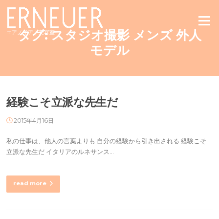
Skip
to
Menu
content
タグ:
スタジオ撮影 メンズ 外人
エアノイア｜美容室
モデル
経験こそ立派な先生だ
2015年4月16日
私の仕事は、他人の言葉よりも 自分の経験から引き出される 経験こそ
立派な先生だ イタリアのルネサンス…
read more