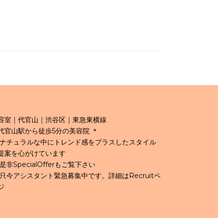
容室｜代官山｜渋谷区｜東急東横線
代官山駅から徒歩5分の美容院 ＊
 ナチュラルな中にトレンド感をプラスしたスタイル
提案を心がけています
 是非SpecialOfferもご覧下さい
 只今アシスタント緊急募集中です。詳細はRecruitペ
ジ