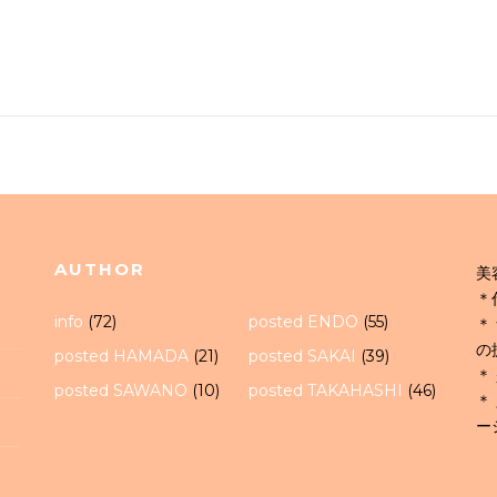
AUTHOR
美
＊
info
(72)
posted ENDO
(55)
＊
の
posted HAMADA
(21)
posted SAKAI
(39)
＊
posted SAWANO
(10)
posted TAKAHASHI
(46)
＊
ー