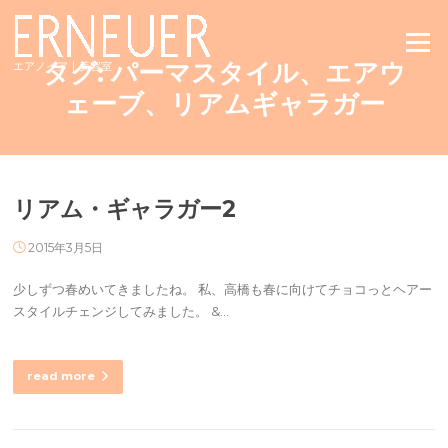
Skip
to
Menu
content
タグ:
パーマスタイル、エアウ
エアノイア｜美容室
ェーブ、リアムギャラガー
リアム・ギャラガー2
2015年3月5日
少しずつ春めいてきましたね。 私、高橋も春に向けてチョコっとヘアー
スタイルチェンジしてみました。 &…
read more