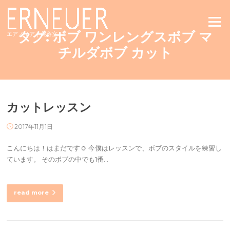
Skip
to
Menu
content
タグ:
ボブ ワンレングスボブ マ
エアノイア｜美容室
チルダボブ カット
カットレッスン
2017年11月1日
こんにちは！はまだです☺︎ 今僕はレッスンで、ボブのスタイルを練習し
ています。 そのボブの中でも1番…
read more