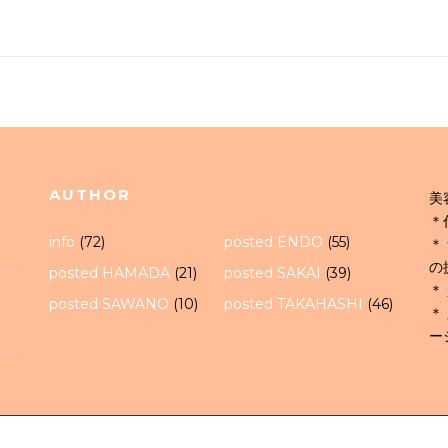
AUTHOR
美
＊
info
(72)
posted ENDO
(55)
＊
の
posted HAMADA
(21)
posted SAKAI
(39)
＊
posted SAWANO
(10)
posted TAKAHASHI
(46)
＊
ー