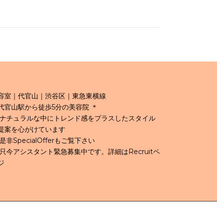
容室｜代官山｜渋谷区｜東急東横線
代官山駅から徒歩5分の美容院 ＊
 ナチュラルな中にトレンド感をプラスしたスタイル
提案を心がけています
 是非SpecialOfferもご覧下さい
 只今アシスタント緊急募集中です。詳細はRecruitペ
ジ