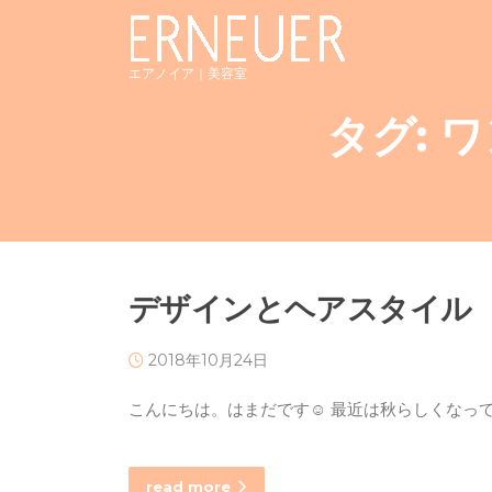
Skip
to
content
エアノイア｜美容室
タグ:
ワ
デザインとヘアスタイル
2018年10月24日
こんにちは。はまだです☺︎ 最近は秋らしくな
read more