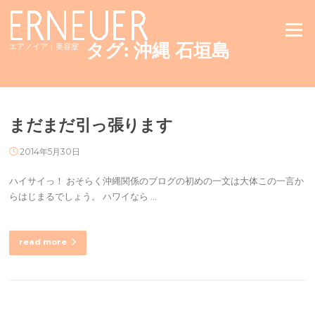
Skip
to
Menu
content
タグ:
沖縄 石垣島
エアノイア｜美容室
まだまだ引っ張ります
2014年5月30日
ハイサイっ！ おそらく沖縄関係のブログの初めの一文は大体この一言か
らはじまるでしょう。 ハワイなら …
read more