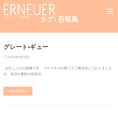
Skip
to
Menu
content
タグ:
石垣島
エアノイア｜美容室
グレート•ギュー
2014年5月25日
お久しぶりの高橋です。 ブログネタが無くてご無沙汰しておりました
が、先日の連休の定休日…
read more