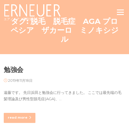
Skip
to
Menu
content
タグ:
脱毛 脱毛症 AGA プロ
エアノイア｜美容室
ペシア ザカーロ ミノキシジ
ル
勉強会
2019年11月18日
遠藤です。 先日浜田と勉強会に行ってきました。 ここでは最先端の毛
髪理論及び男性型脱毛症(AGA)、…
read more