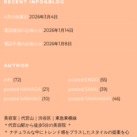
RECENT INFO&BLOG
4月の休業日
2026年3月4日
電話復旧のお知らせ
2026年1月14日
電話不通のお知らせ
2026年1月8日
AUTHOR
info
(72)
posted ENDO
(55)
posted HAMADA
(21)
posted SAKAI
(39)
posted SAWANO
(10)
posted TAKAHASHI
(46)
美容室｜代官山｜渋谷区｜東急東横線
＊代官山駅から徒歩5分の美容院 ＊
＊ ナチュラルな中にトレンド感をプラスしたスタイルの提案を心