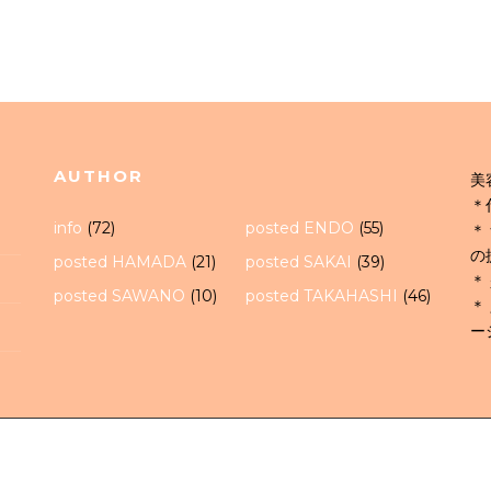
AUTHOR
美
＊
info
(72)
posted ENDO
(55)
＊
の
posted HAMADA
(21)
posted SAKAI
(39)
＊
posted SAWANO
(10)
posted TAKAHASHI
(46)
＊
ー