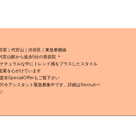
容室｜代官山｜渋谷区｜東急東横線
代官山駅から徒歩5分の美容院 ＊
 ナチュラルな中にトレンド感をプラスしたスタイル
提案を心がけています
 是非SpecialOfferもご覧下さい
 只今アシスタント緊急募集中です。詳細はRecruitペ
ジ