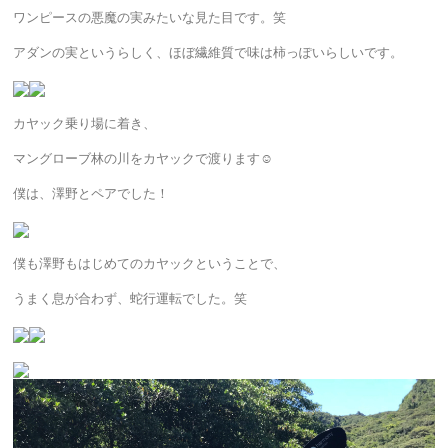
ワンピースの悪魔の実みたいな見た目です。笑
アダンの実というらしく、ほぼ繊維質で味は柿っぽいらしいです。
カヤック乗り場に着き、
マングローブ林の川をカヤックで渡ります☺︎
僕は、澤野とペアでした！
僕も澤野もはじめてのカヤックということで、
うまく息が合わず、蛇行運転でした。笑