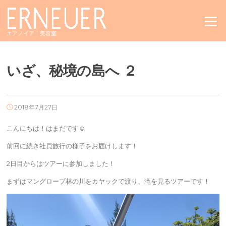
Skip
to
Menu
content
エアノイア｜美容室
いざ、秘境の島へ ２
2018年7月27日
こんにちは！はまだです☺︎
前回に続き社員旅行の様子をお届けします！
2日目からはツアーに参加しました！
まずはマングローブ林の川をカヤックで渡り、滝を見るツアーです！